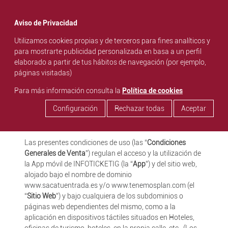
menu
Aviso de Privacidad
Condiciones Generales de venta
Utilizamos cookies propias y de terceros para fines analíticos y
para mostrarte publicidad personalizada en basa a un perfil
CONDICIONES GENERALES DE VENTA Y DE
elaborado a partir de tus hábitos de navegación (por ejemplo,
CONTRATACIÓN DE MANANTIAL DE IDEAS S.L.
páginas visitadas)
INFOTICKETIG - INFOTACTILE - SACATUENTRADA -
Para más información consulta la
Política de cookies
TENEMOSPLAN
Configuración
Rechazar todas
Aceptar
1. INFORMACIÓN GENERAL
Las presentes condiciones de uso (las “
Condiciones
Generales de Venta
”) regulan el acceso y la utilización de
la App móvil de INFOTICKETIG (la “
App
”) y del sitio web,
alojado bajo el nombre de dominio
www.sacatuentrada.es
y/o
www.tenemosplan.com
(el
“
Sitio Web
”) y bajo cualquiera de los subdominios o
páginas web dependientes del mismo, como a la
aplicación en dispositivos táctiles situados en Hoteles,